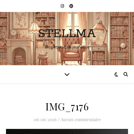
STELLMA
Blog littérature jeunesse
IMG_7176
06/06/2016
/
Aucun commentaire