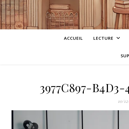
ACCUEIL
LECTURE
SUP
3977C897-B4D3-
10/12