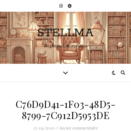
STELLMA
Blog littérature jeunesse
C76D9D41-1F03-48D5-
8799-7C912D5953DE
13/04/2020
/
Aucun commentaire