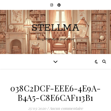
STELLMA
Blog littérature jeunesse
038C2DCF-EEE6-4E9A-
B4A5-C8E6CAF113B1
25/03/2020
/
Aucun commentaire