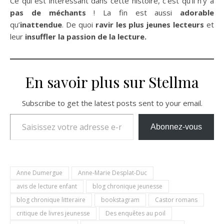
Ce qui est intéressant dans cette histoire, c’est qu’il n’y a
pas de méchants
! La fin est aussi
adorable
qu’
inattendue
. De quoi
ravir les plus jeunes
lecteurs
et
leur
insuffler la passion de la lecture.
En savoir plus sur Stellma
Subscribe to get the latest posts sent to your email.
Saisissez votre adresse e-mail…
Abonnez-vous
Anne Dumergue
Anne-Marie Desplat-Duc
avis de lecture enfant
blog chronique jeunesse
blog chronique litteraire
bookstagram
Castor romans
critique de livres jeunesse
Des enquêtes au poil