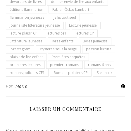
devoreurs de livres
donner envie de lire aux enfants
éditions flammarion
Fabien Öckto Lambert
flammarion jeunesse
Je lis tout seul
journaliste littérature jeunesse
Lecture jeunesse
lecture plaisir CP
lectures ce1
lectures CP
Littérature jeunesse
livres enfants
Livres jeunesse
livrestagram
Mystères sous la neige
passion lecture
plaisir de lire enfant
Premières enquêtes
premieres lectures
premiers romans
romans 6 ans
romans policiers CE1
Romans policiers CP
Stellma.fr
Par
Marie
LAISSER UN COMMENTAIRE
Votre adresse e-mail ne sera pas publiée.
Les champs