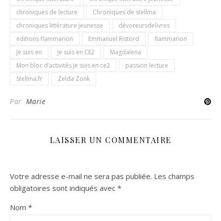
chroniques de lecture
Chroniques de stellma
chroniques littérature jeunesse
dévoreursdelivres
editions flammarion
Emmanuel Ristord
flammarion
Je suis en
Je suis en CE2
Magdalena
Mon bloc d’activités je suis en ce2
passion lecture
Stellma.fr
Zelda Zonk
Par
Marie
LAISSER UN COMMENTAIRE
Votre adresse e-mail ne sera pas publiée.
Les champs
obligatoires sont indiqués avec
*
Nom
*