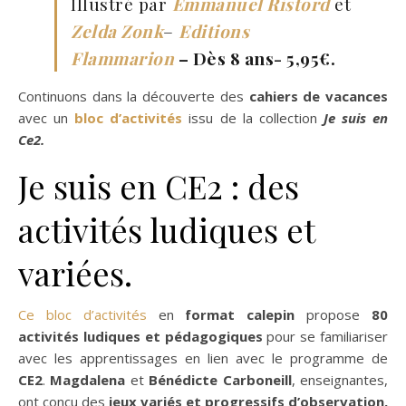
Illustré par
Emmanuel Ristord
et
Zelda Zonk
–
Editions
Flammarion
– Dès 8 ans- 5,95€.
Continuons dans la découverte des
cahiers de vacances
avec un
bloc d’activités
issu de la collection
Je suis en
Ce2.
Je suis en CE2 : des
activités ludiques et
variées.
Ce bloc d’activités
en
format calepin
propose
80
activités ludiques et pédagogiques
pour se familiariser
avec les apprentissages en lien avec le programme de
CE2
.
Magdalena
et
Bénédicte Carboneill
, enseignantes,
ont conçu des
jeux variés et progressifs d’observation,