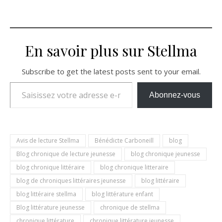
En savoir plus sur Stellma
Subscribe to get the latest posts sent to your email.
Saisissez votre adresse e-mail…
Abonnez-vous
Avis de lecture Stellma
Bénédicte Carboneill
blog
Blog chronique de lecture jeunesse
blog chronique jeunesse
blog chronique littéraire
blog chronique litteraire
blog de chroniques littéraires jeunesse
blog littéraire
blog littéraire stellma
blog littérature enfant
Blog littérature jeunesse
chronique de stellma
chronique littérature
chronique littérature jeunesse