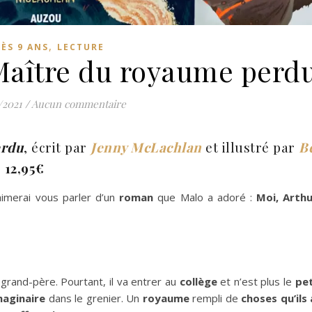
,
ÈS 9 ANS
LECTURE
 Maître du royaume perd
/2021
/
Aucun commentaire
erdu
, écrit par
Jenny McLachlan
et illustré par
B
–
12,95€
’aimerai vous parler d’un
roman
que Malo a adoré :
Moi, Arthu
n grand-père. Pourtant, il va entrer au
collège
et n’est plus le
pet
maginaire
dans le grenier. Un
royaume
rempli de
choses qu’ils