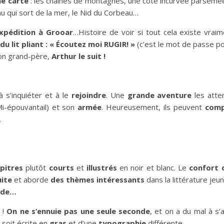
ne carte
: les chaînes de montagnes, une côté incurvée parsemé
au qui sort de la mer, le Nid du Corbeau…
expédition à Grooar
…Histoire de voir si tout cela existe vrai
u lit pliant : « Écoutez moi RUGIR! »
(c’est le mot de passe p
on grand-père,
Arthur le suit !
 s’inquiéter et à le
rejoindre
. Une
grande aventure
les attend
i-épouvantail) et son
armée
. Heureusement, ils peuvent
comp
…
pitres
plutôt
courts
et
illustrés
en noir et blanc. Le
confort 
uite
et aborde
des thèmes intéressants
dans la littérature jeu
aide…
!
On ne s’ennuie pas une seule seconde
, et on a du mal à s’a
 soit écrite en
gras
et d’une
typographie
différente.