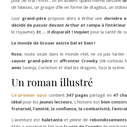
pour de vrai ! Enfin… Ils en avaient quand même dessiné
u
de falaises, un groupe d’île en forme de dragibus, un châte
Leur
grand-père
propose alors à Arthur une
dernière 
décide de passer devant Arthur et rampe à l’intérieur d
le royaume).
Et … Il disparaît ! Inquiet
pour la santé de s
Le monde de Groaar existe bel et bien !
Rose
, toute seule dans le monde réel, ne va pas tarder à
sauver grand-père
et
affronter Crowky
(Mi-corbeau M
amis
Soninja, Cornichon et Vlad les dragons, Sissi la sirène
Un roman illustré
Ce premier opus
contient
347 pages
partagé en
47 cha
idéal
pour les
jeunes lecteurs.
L’histoire est
bien constr
fraternel, l’amitié, la confiance, la combativité, l’entr
L’aventure est
haletante
et pleine de
rebondissements
Malo a apprécié le fait que
la voix de Crowky
(le méchant)