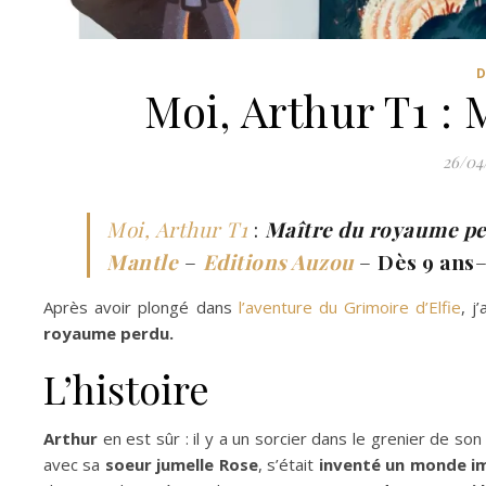
D
Moi, Arthur T1 :
26/04
Moi, Arthur T1
:
Maître du royaume p
Mantle
–
Editions Auzou
–
Dès 9 ans
Après avoir plongé dans
l’aventure du Grimoire d’Elfie
, j
royaume perdu.
L’histoire
Arthur
en est sûr : il y a un sorcier dans le grenier de so
avec sa
soeur jumelle Rose
, s’était
inventé un monde i