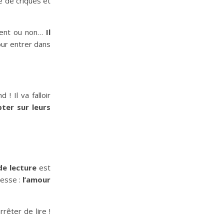
e de criques et
ment ou non…
Il
our entrer dans
 ! Il va falloir
ter sur leurs
de lecture
est
nesse :
l’amour
rrêter de lire !