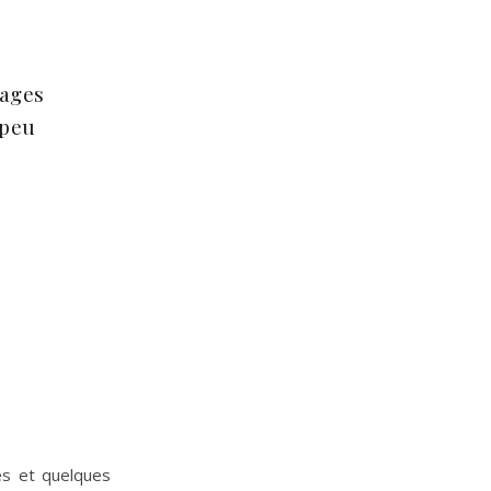
nages
 peu
es et quelques