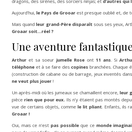
dragons, des sirènes, des sorciers ninjas; et
d’autres qui 
Aujourd’hui,
le Pays de Grooar
est presque oublié et, de 
Mais quand
leur grand-Père disparaît
sous ses yeux, Arth
Groaar soit…réel ?
Une aventure fantastiqu
Arthur
et sa soeur
jumelle Rose
ont
11 ans
. Si
Arthu
téléphone
et à se faire des
copines
branchées. Chaque ét
(construction de cabane ou de barrage, jeux inventés dans
ne veut plus jouer
!
Un après-midi où les jumeaux se chamaillent encore,
leur 
pièce
rien que pour eux.
Ils n’y étaient pas montés depu
vue de certains objets, comme
le lit pliant
. Enfants, ils 
Groaar !
Oui, mais ce n’est
pas possible
que ce
monde imaginai