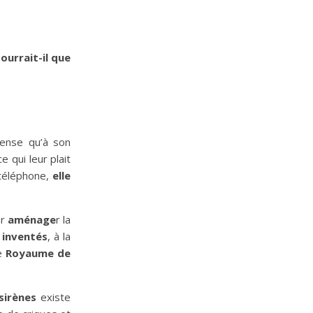
ourrait-il que
pense qu’à son
e qui leur plait
 téléphone,
elle
ur
aménage
r la
 inventés
, à la
le
Royaume de
sirènes
existe