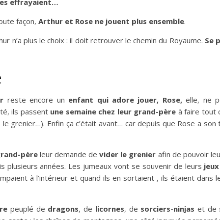
les effrayaient…
toute façon,
Arthur et Rose ne jouent plus ensemble
.
ur n’a plus le choix : il doit retrouver le chemin du Royaume.
Se p
e
r
reste encore un
enfant qui adore jouer,
Rose,
elle, ne 
é, ils passent
une semaine chez leur grand-père
à faire tout c
 le grenier…). Enfin ça c’était avant… car depuis que Rose a son
grand-père
leur demande de
vider le grenier
afin de pouvoir le
is plusieurs années. Les jumeaux vont se souvenir de leurs
jeux
rampaient à l’intérieur et quand ils en sortaient , ils étaient dans 
re
peuplé de
dragons
, de
licornes
, de
sorciers-ninjas
et de