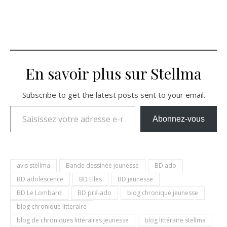
En savoir plus sur Stellma
Subscribe to get the latest posts sent to your email.
Saisissez votre adresse e-mail…
Abonnez-vous
avis stellma
Bande dessinée jeunesse
BD ado
BD adolescence
BD Elles
BD jeunesse
BD Le Lombard
BD pré-ado
blog chronique jeunesse
blog chronique litteraire
blog de chroniques littéraires jeunesse
blog littéraire stellma