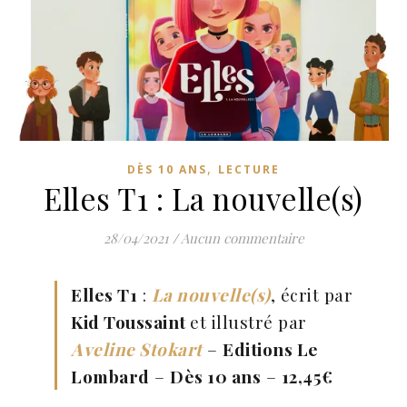
,
DÈS 10 ANS
LECTURE
Elles T1 : La nouvelle(s)
28/04/2021
/
Aucun commentaire
Elles T1
:
La nouvelle(s)
, écrit par
Kid Toussaint
et illustré par
Aveline Stokart
–
Editions Le
Lombard
–
Dès 10 ans
–
12,45€