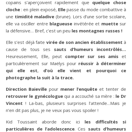
copains s’aperçoivent rapidement que
quelque chose
cloche
: en plein exposé,
Elle
passe du mode combattive à
une
timidité maladive
(brune). Lors d’une sortie scolaire,
elle va osciller entre
blagueuse
invétérée et
muette
sur
la défensive… Bref, c’est un peu
les montagnes russes !
Elle s’est déjà faite
virée de son ancien établissement
à
cause de tous ses
sauts d’humeurs incontrôlés…
Heureusement, Elle, peut
compter sur ses amis
et
particulièrement sur Maëlys pour
réussir à déterminer
qui elle est
,
d’où elle vient et pourquoi ce
photographe la suit à la trace.
Direction Baieville
pour
mener l’enquête
et tenter de
retrouver le gynécologue
qui a accouché sa mère :
le Dr
Vincent
! La-bas, plusieurs surprises l’attende…Mais je
n’en dit pas plus, je ne veux pas vous spoiler !
Kid Toussaint aborde donc ici
les difficultés si
particulières de l’adolescence
. Ces
sauts d’humeurs