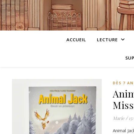
ACCUEIL
LECTURE
SUP
DÈS 7 AN
Anim
Miss
Marie
/
15
Animal Jac