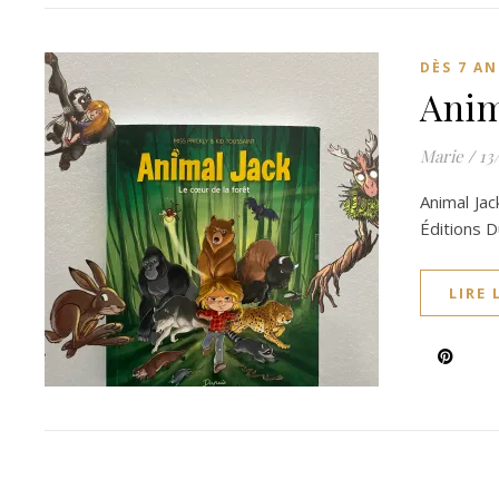
DÈS 7 AN
Anim
Marie
/
13
Animal Jac
Éditions D
LIRE 