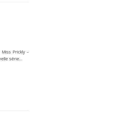
 Miss Prickly –
velle série…