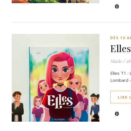
DÈS 10 A
Elles
Marie
/
28
Elles T1 :
Lombard –
LIRE 