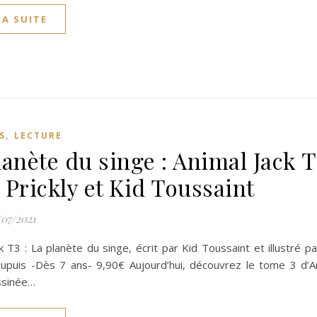
LA SUITE
,
S
LECTURE
lanète du singe : Animal Jack T
 Prickly et Kid Toussaint
/07/2021
k T3 : La planète du singe, écrit par Kid Toussaint et illustré pa
Dupuis -Dès 7 ans- 9,90€ Aujourd’hui, découvrez le tome 3 d’An
ssinée…