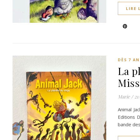
LIRE 
DÈS 7 AN
La p
Miss
Marie
/
21
Animal Jac
Editions 
bande de