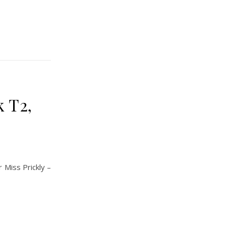
k T2,
 Miss Prickly –