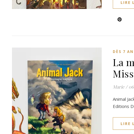
LIRE 
DÈS 7 AN
La m
Miss
Marie
/
06
Animal Jac
Editions D
LIRE 