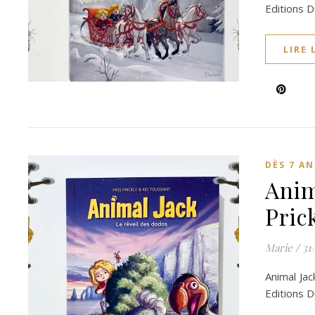
Editions D
LIRE 
DÈS 7 AN
Anim
Pric
Marie
/
31
Animal Jac
Editions 