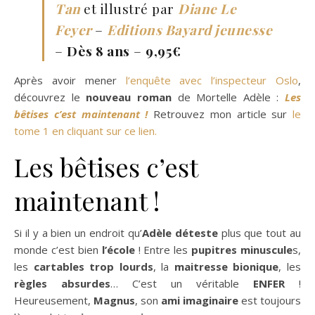
Tan
et illustré par
Diane Le
Feyer
–
Editions Bayard jeunesse
–
Dès 8 ans
–
9,95€
Après avoir mener
l’enquête avec l’inspecteur Oslo
,
découvrez le
nouveau roman
de Mortelle Adèle :
Les
bêtises c’est maintenant !
Retrouvez mon article sur
le
tome 1 en cliquant sur ce lien.
Les bêtises c’est
maintenant !
Si il y a bien un endroit qu’
Adèle
déteste
plus que tout au
monde c’est bien
l’école
! Entre les
pupitres minuscule
s,
les
cartables trop lourds
, la
maitresse bionique
, les
règles absurdes
… C’est un véritable
ENFER
!
Heureusement,
Magnus
, son
ami imaginaire
est toujours