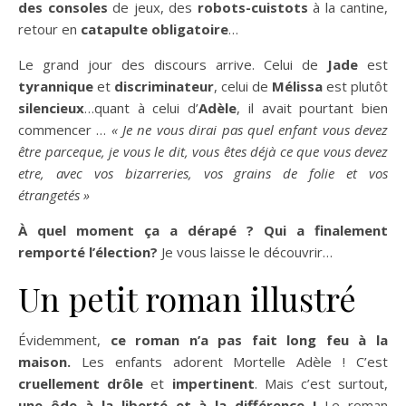
des consoles
de jeux, des
robots-cuistots
à la cantine,
retour en
catapulte obligatoire
…
Le grand jour des discours arrive. Celui de
Jade
est
tyrannique
et
discriminateur
, celui de
Mélissa
est plutôt
silencieux
…quant à celui d’
Adèle
, il avait pourtant bien
commencer …
« Je ne vous dirai pas quel enfant vous devez
être parceque, je vous le dit, vous êtes déjà ce que vous devez
etre, avec vos bizarreries, vos grains de folie et vos
étrangetés »
À quel moment ça a dérapé ? Qui a finalement
remporté l’élection?
Je vous laisse le découvrir…
Un petit roman illustré
Évidemment,
ce roman n’a pas fait long feu à la
maison.
Les enfants adorent Mortelle Adèle ! C’est
cruellement drôle
et
impertinent
. Mais c’est surtout,
une ôde à la liberté et à la différence !
Le roman