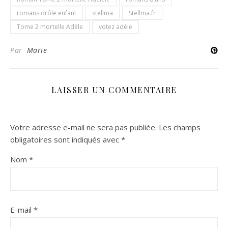
romans drôle enfant
stellma
Stellma.fr
Tome 2 mortelle Adèle
votez adèle
Par
Marie
LAISSER UN COMMENTAIRE
Votre adresse e-mail ne sera pas publiée.
Les champs
obligatoires sont indiqués avec
*
Nom
*
E-mail
*