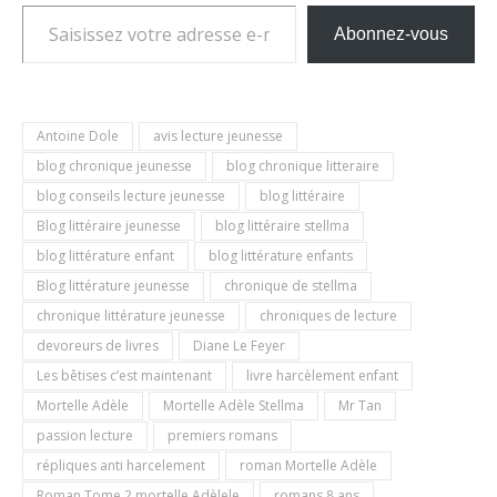
Saisissez votre adresse e-mail…
Abonnez-vous
Antoine Dole
avis lecture jeunesse
blog chronique jeunesse
blog chronique litteraire
blog conseils lecture jeunesse
blog littéraire
Blog littéraire jeunesse
blog littéraire stellma
blog littérature enfant
blog littérature enfants
Blog littérature jeunesse
chronique de stellma
chronique littérature jeunesse
chroniques de lecture
devoreurs de livres
Diane Le Feyer
Les bêtises c’est maintenant
livre harcèlement enfant
Mortelle Adèle
Mortelle Adèle Stellma
Mr Tan
passion lecture
premiers romans
répliques anti harcelement
roman Mortelle Adèle
Roman Tome 2 mortelle Adèlele
romans 8 ans