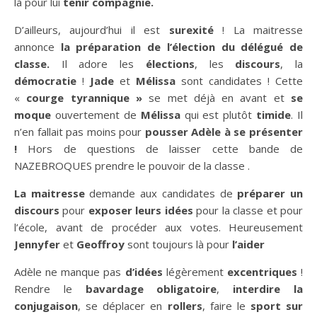
là pour lui
tenir compagnie.
D’ailleurs, aujourd’hui il est
surexité
! La maitresse
annonce
la préparation de l’élection du délégué de
classe.
Il adore les
élections
, les
discours
, la
démocratie
!
Jade
et
Mélissa
sont candidates ! Cette
«
courge tyrannique »
se met déjà en avant et
se
moque
ouvertement de
Mélissa
qui est plutôt
timide
. Il
n’en fallait pas moins pour
pousser Adèle à se présenter
!
Hors de questions de laisser cette bande de
NAZEBROQUES prendre le pouvoir de la classe .
La maitresse
demande aux candidates de
préparer un
discours
pour
exposer leurs idées
pour la classe et pour
l’école, avant de procéder aux votes. Heureusement
Jennyfer
et
Geoffroy
sont toujours là pour
l’aider
Adèle ne manque pas
d’idées
légèrement
excentriques
!
Rendre le
bavardage obligatoire
,
interdire la
conjugaison
, se déplacer en
rollers
, faire le
sport sur