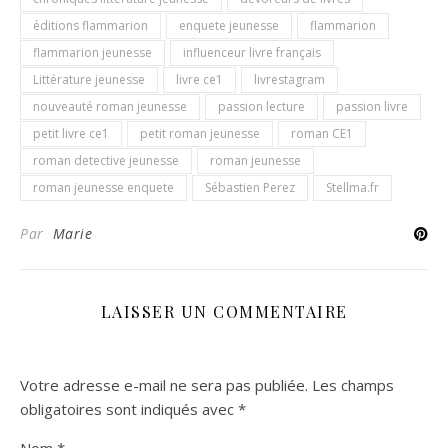
éditions flammarion
enquete jeunesse
flammarion
flammarion jeunesse
influenceur livre français
Littérature jeunesse
livre ce1
livrestagram
nouveauté roman jeunesse
passion lecture
passion livre
petit livre ce1
petit roman jeunesse
roman CE1
roman detective jeunesse
roman jeunesse
roman jeunesse enquete
Sébastien Perez
Stellma.fr
Par
Marie
LAISSER UN COMMENTAIRE
Votre adresse e-mail ne sera pas publiée.
Les champs
obligatoires sont indiqués avec
*
Nom
*