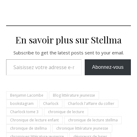
En savoir plus sur Stellma
Subscribe to get the latest posts sent to your email.
Saisissez votre adresse e-mail…
Abonnez-vous
Benjamin Lacombe
Blog littérature jeunesse
bookstagram
Charlock
Charlock l'affaire du collier
Charlock tome 3
chronique de lecture
Chronique de lecture enfant
chronique de lecture stellma
chronique de stellma
chronique littérature jeunesse
chroniques littérature jeunesse
dévoreurs de livres