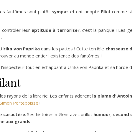
 ces fantômes sont plutôt
sympas
et ont adopté Elliot comme si c
e contrôler leur
aptitude à terroriser
, c’est la panique ! Les g
…
 Ulrika von Paprika
dans les pattes ! Cette terrible
chasseuse 
prouver au monde entier l’existence des fantômes !
’inspecteur tout en échappant à Ulrika von Paprika et sa horde de
ilant
 rayons de la librairie. Les enfants adorent
la plume d’ Antoi
Simon Portepoisse
!
de
caractère
. Ses histoires mêlent avec brillot
humour
,
second 
me aux grands.