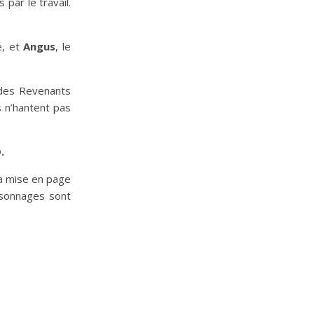
par le travail.
e, et
Angus
, le
des Revenants
s n’hantent pas
.
a mise en page
rsonnages sont