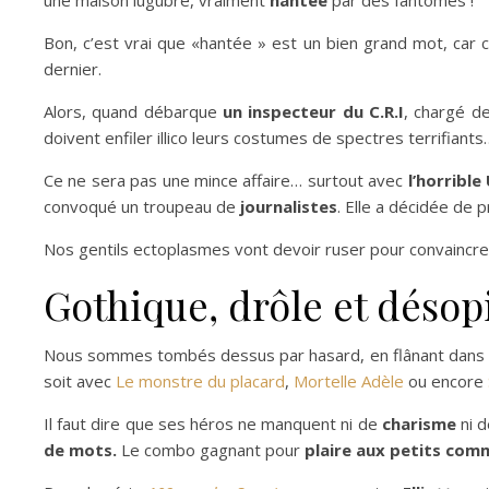
une maison lugubre, vraiment
hantée
par des fantômes !
Bon, c’est vrai que «hantée » est un bien grand mot, car
dernier.
Alors, quand débarque
un inspecteur du C.R.I
, chargé d
doivent enfiler illico leurs costumes de spectres terrifiants
Ce ne sera pas une mince affaire… surtout avec
l’horrible
convoqué un troupeau de
journalistes
. Elle a décidée de 
Nos gentils ectoplasmes vont devoir ruser pour convaincre l
Gothique, drôle et désop
Nous sommes tombés dessus par hasard, en flânant dans les
soit avec
Le monstre du placard
,
Mortelle Adèle
ou encore
Il faut dire que ses héros ne manquent ni de
charisme
ni 
de mots.
Le combo gagnant pour
plaire aux petits com