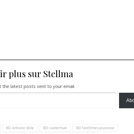
ir plus sur Stellma
 the latest posts sent to your email.
Abo
BD Antoine dole
BD casterman
BD fantômes jeunesse