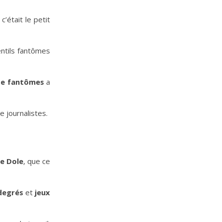
’était le petit
entils fantômes
de fantômes
a
 journalistes.
ne Dole
, que ce
degrés
et
jeux