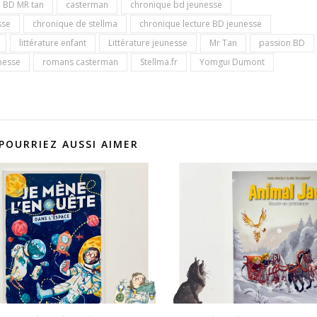
BD MR tan
casterman
chronique bd jeunesse
sse
chronique de stellma
chronique lecture BD jeunesse
littérature enfant
Littérature jeunesse
Mr Tan
passion BD
unesse
romans casterman
Stellma.fr
Yomgui Dumont
POURRIEZ AUSSI AIMER