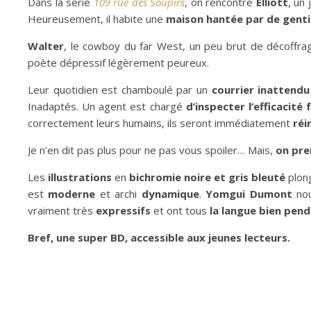
Dans la série
109 rue des Soupirs
, on rencontre
Elliott
, un
Heureusement, il habite une
maison hantée par de gent
Walter
, le cowboy du far West, un peu brut de décoffra
poète dépressif légèrement peureux.
Leur quotidien est chamboulé par un
courrier inattendu
Inadaptés. Un agent est chargé
d’inspecter l’efficacit
correctement leurs humains, ils seront immédiatement
réi
Je n’en dit pas plus pour ne pas vous spoiler… Mais,
on pre
Les
illustrations
en
bichromie noire et gris bleuté
plon
est
moderne
et archi
dynamique
.
Yomgui Dumont
nou
vraiment très
expressifs
et ont tous
la langue bien pend
Bref, une super BD, accessible aux jeunes lecteurs.