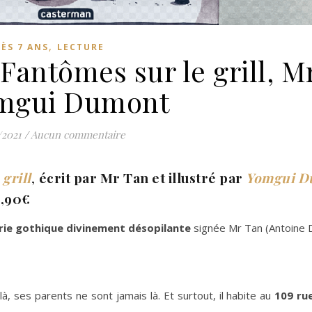
,
ÈS 7 ANS
LECTURE
 Fantômes sur le grill, M
omgui Dumont
/2021
/
Aucun commentaire
grill
,
écrit par Mr Tan et illustré par
Yomgui D
0,90€
érie gothique divinement désopilante
signée Mr Tan (Antoine D
là, ses parents ne sont jamais là. Et surtout, il habite au
109 ru