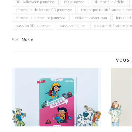
BD Halloween jeunesse
BD jeunesse
BD Mortelle Adèle
chronique de lecture BD jeunesse
chronique de littérature jeune
chronique littérature jeunesse
éditions casterman
lets read
passion BD jeunesse
passion lecture
passion littérature je
Par
Marie
VOUS 