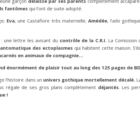
 jeune garçon
délaissé par ses parents
complètement accaparés 
ils fantômes
qui l’ont de suite adopté.
ge;
Eva
, une Castafiore très maternelle;
Amédée
, l’ado gothiqu
: une lettre les avisant du
contrôle de la C.R.I.
La Comission 
é fantomatique des ectoplasmes
qui habitent cette maison. S’il
ncarnés en animaux de compagnie…
nd énormément de plaisir tout au long des 125 pages de BD
ge l’histoire dans un
univers gothique mortellement décalé.
L
s régale de ses gros plans complètement
déjantés
. Les pe
ue !