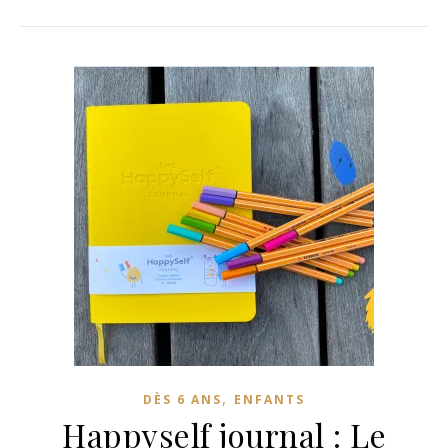
,
DÈS 6 ANS
ENFANTS
Happyself journal : Le