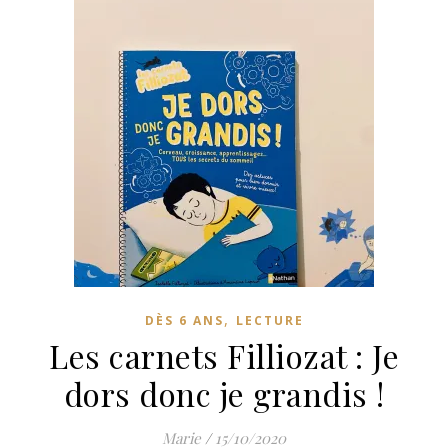
,
DÈS 6 ANS
LECTURE
Les carnets Filliozat : Je
dors donc je grandis !
Marie
/
15/10/2020